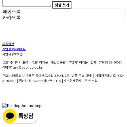
댓글 쓰기
페이스북
카카오톡
이용약관
개인정보처리방침
사업자정보확인
상호: 주식회사 분코 | 대표: 이지윤 | 개인정보관리책임자: 이지윤 | 전화: 070-8885-6008 |
이메일: ask@boonco.co.kr
주소: 서울특별시 마포구 성미산로29길 35-24, 2층 (반품 주소 아님) | 사업자등록번호:
682-
81-00887
| 통신판매:
2024-서울마포-1190
| 호스팅제공자: (주)식스샵