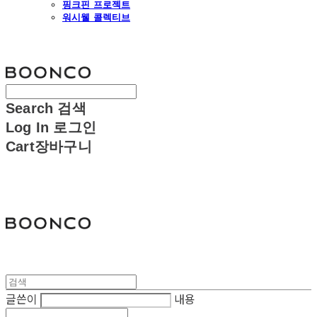
핑크핀 프로젝트
워시웰 콜렉티브
분코
Search
검색
Log In
로그인
Cart
장바구니
분코
글쓴이
내용