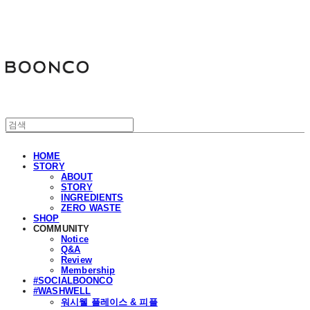
분코
HOME
STORY
ABOUT
STORY
INGREDIENTS
ZERO WASTE
SHOP
COMMUNITY
Notice
Q&A
Review
Membership
#SOCIALBOONCO
#WASHWELL
워시웰 플레이스 & 피플