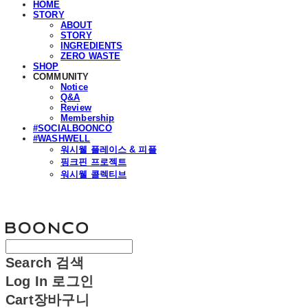
HOME
STORY
ABOUT
STORY
INGREDIENTS
ZERO WASTE
SHOP
COMMUNITY
Notice
Q&A
Review
Membership
#SOCIALBOONCO
#WASHWELL
워시웰 플레이스 & 피플
핑크핀 프로젝트
워시웰 콜렉티브
분코
Search
검색
Log In
로그인
Cart
장바구니