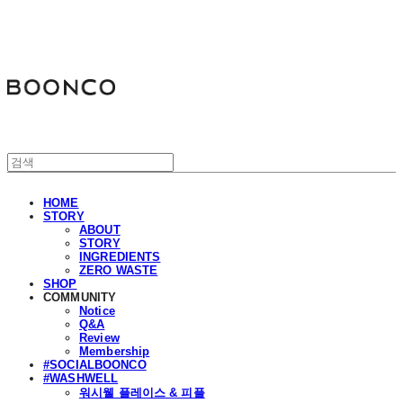
분코
HOME
STORY
ABOUT
STORY
INGREDIENTS
ZERO WASTE
SHOP
COMMUNITY
Notice
Q&A
Review
Membership
#SOCIALBOONCO
#WASHWELL
워시웰 플레이스 & 피플