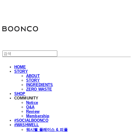
분코
HOME
STORY
ABOUT
STORY
INGREDIENTS
ZERO WASTE
SHOP
COMMUNITY
Notice
Q&A
Review
Membership
#SOCIALBOONCO
#WASHWELL
워시웰 플레이스 & 피플