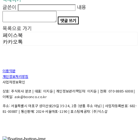
글쓴이
내용
댓글 쓰기
목록으로 가기
페이스북
카카오톡
이용약관
개인정보처리방침
사업자정보확인
상호: 주식회사 분코 | 대표: 이지윤 | 개인정보관리책임자: 이지윤 | 전화: 070-8885-6008 |
이메일: ask@boonco.co.kr
주소: 서울특별시 마포구 성미산로29길 35-24, 2층 (반품 주소 아님) | 사업자등록번호:
682-
81-00887
| 통신판매:
2024-서울마포-1190
| 호스팅제공자: (주)식스샵