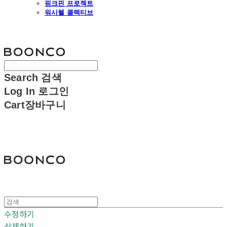
핑크핀 프로젝트
워시웰 콜렉티브
분코
Search
검색
Log In
로그인
Cart
장바구니
분코
수정하기
삭제하기