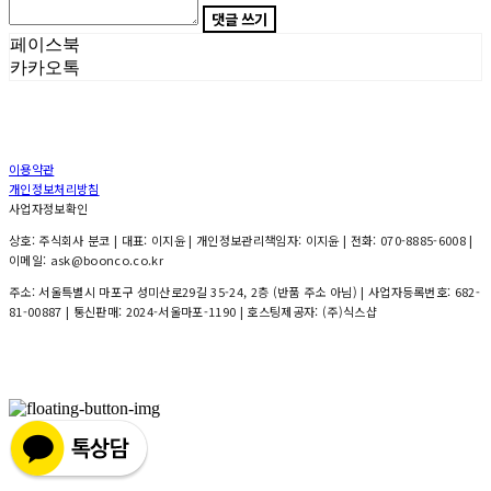
댓글 쓰기
페이스북
카카오톡
이용약관
개인정보처리방침
사업자정보확인
상호: 주식회사 분코 | 대표: 이지윤 | 개인정보관리책임자: 이지윤 | 전화: 070-8885-6008 |
이메일: ask@boonco.co.kr
주소: 서울특별시 마포구 성미산로29길 35-24, 2층 (반품 주소 아님) | 사업자등록번호:
682-
81-00887
| 통신판매:
2024-서울마포-1190
| 호스팅제공자: (주)식스샵