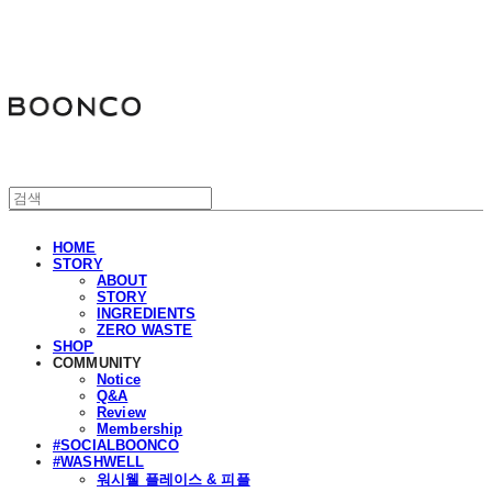
분코
HOME
STORY
ABOUT
STORY
INGREDIENTS
ZERO WASTE
SHOP
COMMUNITY
Notice
Q&A
Review
Membership
#SOCIALBOONCO
#WASHWELL
워시웰 플레이스 & 피플