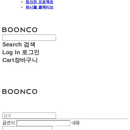
핑크핀 프로젝트
워시웰 콜렉티브
분코
Search
검색
Log In
로그인
Cart
장바구니
분코
글쓴이
내용