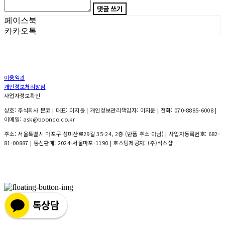
댓글 쓰기
페이스북
카카오톡
이용약관
개인정보처리방침
사업자정보확인
상호: 주식회사 분코 | 대표: 이지윤 | 개인정보관리책임자: 이지윤 | 전화: 070-8885-6008 |
이메일: ask@boonco.co.kr
주소: 서울특별시 마포구 성미산로29길 35-24, 2층 (반품 주소 아님) | 사업자등록번호:
682-
81-00887
| 통신판매:
2024-서울마포-1190
| 호스팅제공자: (주)식스샵