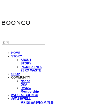
분코
HOME
STORY
ABOUT
STORY
INGREDIENTS
ZERO WASTE
SHOP
COMMUNITY
Notice
Q&A
Review
Membership
#SOCIALBOONCO
#WASHWELL
워시웰 플레이스 & 피플