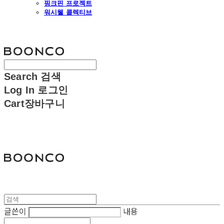
핑크핀 프로젝트
워시웰 콜렉티브
분코
Search
검색
Log In
로그인
Cart
장바구니
분코
글쓴이
내용