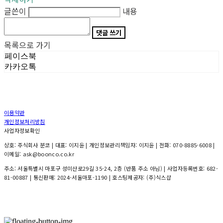
글쓴이
내용
댓글 쓰기
목록으로 가기
페이스북
카카오톡
이용약관
개인정보처리방침
사업자정보확인
상호: 주식회사 분코 | 대표: 이지윤 | 개인정보관리책임자: 이지윤 | 전화: 070-8885-6008 |
이메일: ask@boonco.co.kr
주소: 서울특별시 마포구 성미산로29길 35-24, 2층 (반품 주소 아님) | 사업자등록번호:
682-
81-00887
| 통신판매:
2024-서울마포-1190
| 호스팅제공자: (주)식스샵