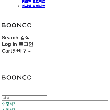
핑크핀 프로젝트
워시웰 콜렉티브
분코
Search
검색
Log In
로그인
Cart
장바구니
분코
수정하기
삭제하기