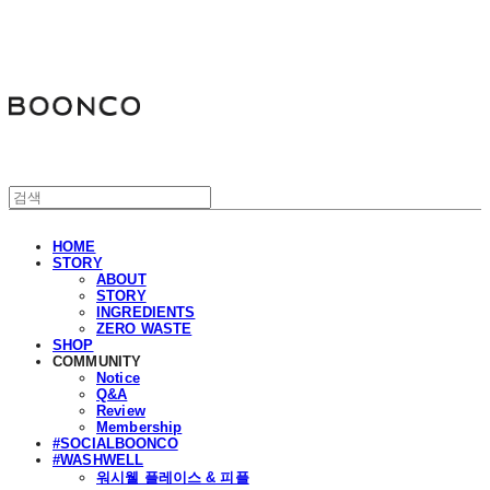
분코
HOME
STORY
ABOUT
STORY
INGREDIENTS
ZERO WASTE
SHOP
COMMUNITY
Notice
Q&A
Review
Membership
#SOCIALBOONCO
#WASHWELL
워시웰 플레이스 & 피플