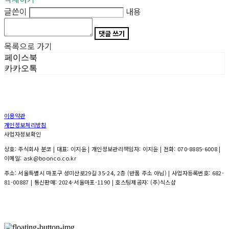
글쓴이
내용
댓글 쓰기
목록으로 가기
페이스북
카카오톡
이용약관
개인정보처리방침
사업자정보확인
상호: 주식회사 분코 | 대표: 이지윤 | 개인정보관리책임자: 이지윤 | 전화: 070-8885-6008 |
이메일: ask@boonco.co.kr
주소: 서울특별시 마포구 성미산로29길 35-24, 2층 (반품 주소 아님) | 사업자등록번호:
682-
81-00887
| 통신판매:
2024-서울마포-1190
| 호스팅제공자: (주)식스샵