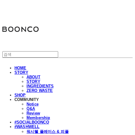
분코
HOME
STORY
ABOUT
STORY
INGREDIENTS
ZERO WASTE
SHOP
COMMUNITY
Notice
Q&A
Review
Membership
#SOCIALBOONCO
#WASHWELL
워시웰 플레이스 & 피플