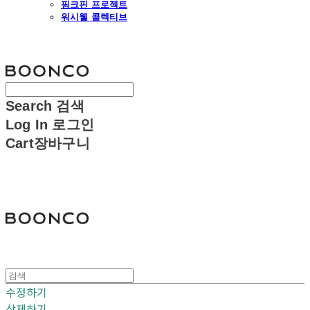
핑크핀 프로젝트
워시웰 콜렉티브
분코
Search
검색
Log In
로그인
Cart
장바구니
분코
수정하기
삭제하기