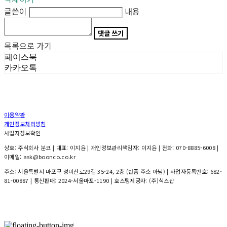
글쓴이
내용
댓글 쓰기
목록으로 가기
페이스북
카카오톡
이용약관
개인정보처리방침
사업자정보확인
상호: 주식회사 분코 | 대표: 이지윤 | 개인정보관리책임자: 이지윤 | 전화: 070-8885-6008 |
이메일: ask@boonco.co.kr
주소: 서울특별시 마포구 성미산로29길 35-24, 2층 (반품 주소 아님) | 사업자등록번호:
682-
81-00887
| 통신판매:
2024-서울마포-1190
| 호스팅제공자: (주)식스샵