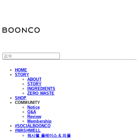
분코
HOME
STORY
ABOUT
STORY
INGREDIENTS
ZERO WASTE
SHOP
COMMUNITY
Notice
Q&A
Review
Membership
#SOCIALBOONCO
#WASHWELL
워시웰 플레이스 & 피플