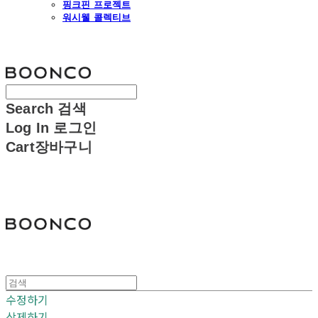
핑크핀 프로젝트
워시웰 콜렉티브
분코
Search
검색
Log In
로그인
Cart
장바구니
분코
수정하기
삭제하기