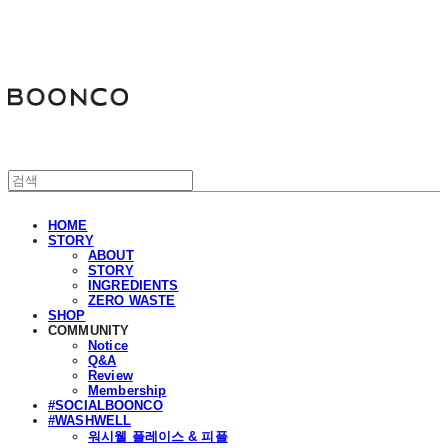
분코
HOME
STORY
ABOUT
STORY
INGREDIENTS
ZERO WASTE
SHOP
COMMUNITY
Notice
Q&A
Review
Membership
#SOCIALBOONCO
#WASHWELL
워시웰 플레이스 & 피플