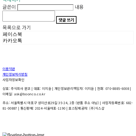
글쓴이
내용
댓글 쓰기
목록으로 가기
페이스북
카카오톡
이용약관
개인정보처리방침
사업자정보확인
상호: 주식회사 분코 | 대표: 이지윤 | 개인정보관리책임자: 이지윤 | 전화: 070-8885-6008 |
이메일: ask@boonco.co.kr
주소: 서울특별시 마포구 성미산로29길 35-24, 2층 (반품 주소 아님) | 사업자등록번호:
682-
81-00887
| 통신판매:
2024-서울마포-1190
| 호스팅제공자: (주)식스샵