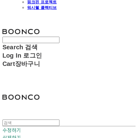
핑크핀 프로젝트
워시웰 콜렉티브
분코
Search
검색
Log In
로그인
Cart
장바구니
분코
수정하기
삭제하기