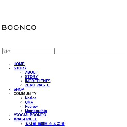
분코
HOME
STORY
ABOUT
STORY
INGREDIENTS
ZERO WASTE
SHOP
COMMUNITY
Notice
Q&A
Review
Membership
#SOCIALBOONCO
#WASHWELL
워시웰 플레이스 & 피플