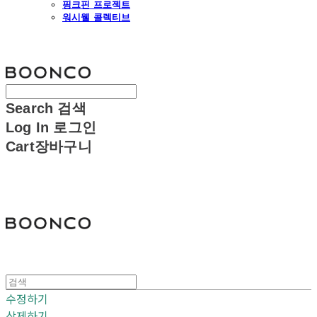
핑크핀 프로젝트
워시웰 콜렉티브
분코
Search
검색
Log In
로그인
Cart
장바구니
분코
수정하기
삭제하기