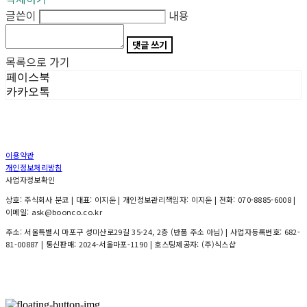
글쓴이
내용
댓글 쓰기
목록으로 가기
페이스북
카카오톡
이용약관
개인정보처리방침
사업자정보확인
상호: 주식회사 분코 | 대표: 이지윤 | 개인정보관리책임자: 이지윤 | 전화: 070-8885-6008 |
이메일: ask@boonco.co.kr
주소: 서울특별시 마포구 성미산로29길 35-24, 2층 (반품 주소 아님) | 사업자등록번호:
682-
81-00887
| 통신판매:
2024-서울마포-1190
| 호스팅제공자: (주)식스샵