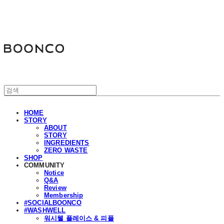
분코
HOME
STORY
ABOUT
STORY
INGREDIENTS
ZERO WASTE
SHOP
COMMUNITY
Notice
Q&A
Review
Membership
#SOCIALBOONCO
#WASHWELL
워시웰 플레이스 & 피플