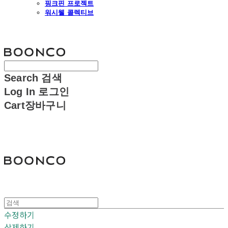
핑크핀 프로젝트
워시웰 콜렉티브
분코
Search
검색
Log In
로그인
Cart
장바구니
분코
수정하기
삭제하기