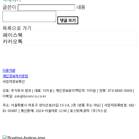
글쓴이
내용
댓글 쓰기
목록으로 가기
페이스북
카카오톡
이용약관
개인정보처리방침
사업자정보확인
상호: 주식회사 분코 | 대표: 이지윤 | 개인정보관리책임자: 이지윤 | 전화: 070-8885-6008 |
이메일: ask@boonco.co.kr
주소: 서울특별시 마포구 성미산로29길 35-24, 2층 (반품 주소 아님) | 사업자등록번호:
682-
81-00887
| 통신판매:
2024-서울마포-1190
| 호스팅제공자: (주)식스샵