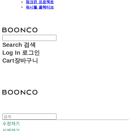
핑크핀 프로젝트
워시웰 콜렉티브
분코
Search
검색
Log In
로그인
Cart
장바구니
분코
수정하기
삭제하기