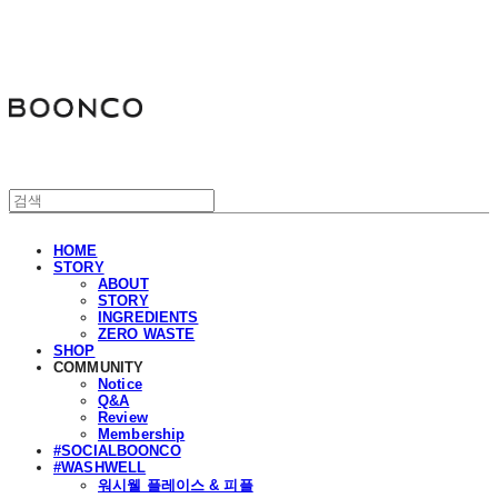
분코
HOME
STORY
ABOUT
STORY
INGREDIENTS
ZERO WASTE
SHOP
COMMUNITY
Notice
Q&A
Review
Membership
#SOCIALBOONCO
#WASHWELL
워시웰 플레이스 & 피플