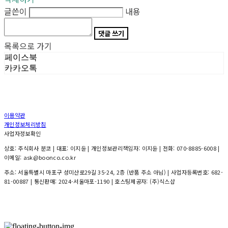
글쓴이
내용
댓글 쓰기
목록으로 가기
페이스북
카카오톡
이용약관
개인정보처리방침
사업자정보확인
상호: 주식회사 분코 | 대표: 이지윤 | 개인정보관리책임자: 이지윤 | 전화: 070-8885-6008 |
이메일: ask@boonco.co.kr
주소: 서울특별시 마포구 성미산로29길 35-24, 2층 (반품 주소 아님) | 사업자등록번호:
682-
81-00887
| 통신판매:
2024-서울마포-1190
| 호스팅제공자: (주)식스샵