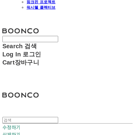
핑크핀 프로젝트
워시웰 콜렉티브
분코
Search
검색
Log In
로그인
Cart
장바구니
분코
수정하기
삭제하기