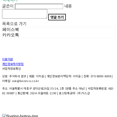
글쓴이
내용
댓글 쓰기
목록으로 가기
페이스북
카카오톡
이용약관
개인정보처리방침
사업자정보확인
상호: 주식회사 분코 | 대표: 이지윤 | 개인정보관리책임자: 이지윤 | 전화: 070-8885-6008 |
이메일: ask@boonco.co.kr
주소: 서울특별시 마포구 성미산로29길 35-24, 2층 (반품 주소 아님) | 사업자등록번호:
682-
81-00887
| 통신판매:
2024-서울마포-1190
| 호스팅제공자: (주)식스샵