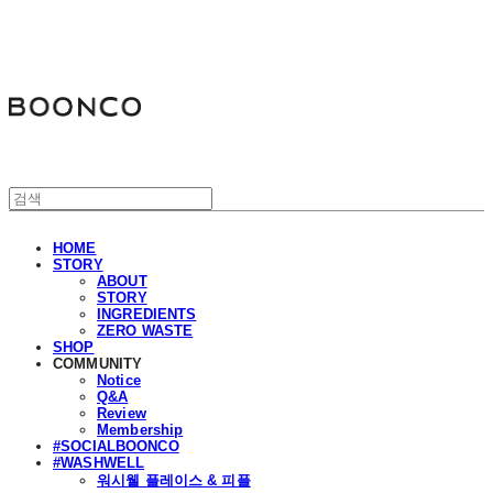
분코
HOME
STORY
ABOUT
STORY
INGREDIENTS
ZERO WASTE
SHOP
COMMUNITY
Notice
Q&A
Review
Membership
#SOCIALBOONCO
#WASHWELL
워시웰 플레이스 & 피플