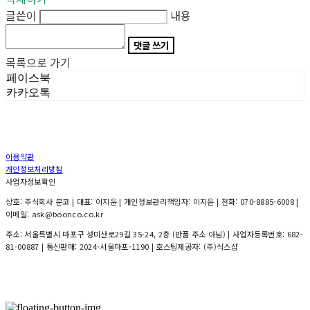
글쓴이
내용
댓글 쓰기
목록으로 가기
페이스북
카카오톡
이용약관
개인정보처리방침
사업자정보확인
상호: 주식회사 분코 | 대표: 이지윤 | 개인정보관리책임자: 이지윤 | 전화: 070-8885-6008 |
이메일: ask@boonco.co.kr
주소: 서울특별시 마포구 성미산로29길 35-24, 2층 (반품 주소 아님) | 사업자등록번호:
682-
81-00887
| 통신판매:
2024-서울마포-1190
| 호스팅제공자: (주)식스샵