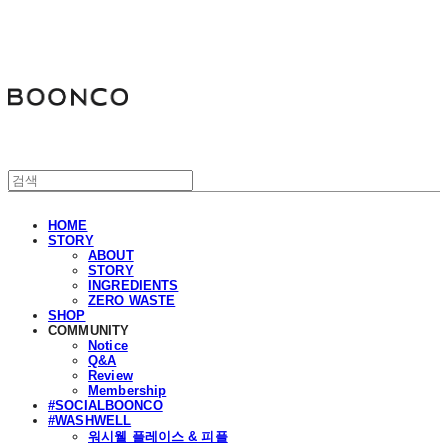
분코
HOME
STORY
ABOUT
STORY
INGREDIENTS
ZERO WASTE
SHOP
COMMUNITY
Notice
Q&A
Review
Membership
#SOCIALBOONCO
#WASHWELL
워시웰 플레이스 & 피플