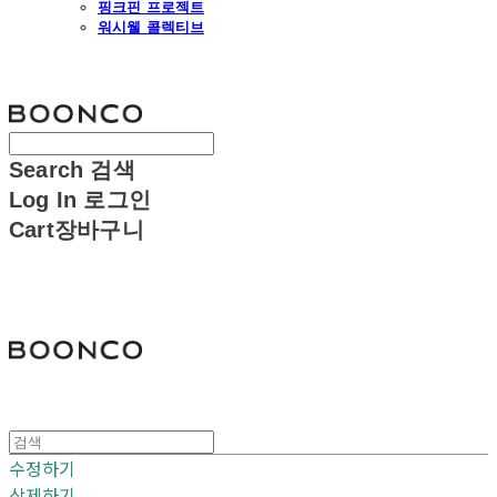
핑크핀 프로젝트
워시웰 콜렉티브
분코
Search
검색
Log In
로그인
Cart
장바구니
분코
수정하기
삭제하기