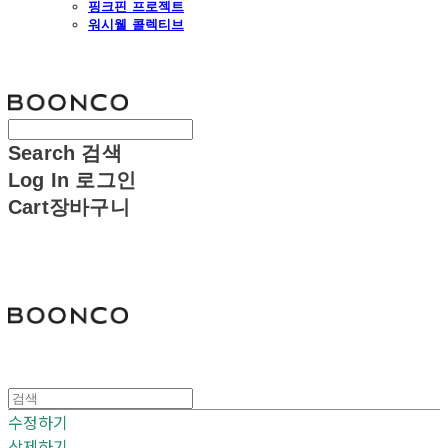
핑크핀 프로젝트
워시웰 콜렉티브
분코
Search
검색
Log In
로그인
Cart
장바구니
분코
수정하기
삭제하기