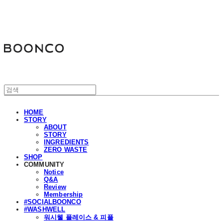
분코
HOME
STORY
ABOUT
STORY
INGREDIENTS
ZERO WASTE
SHOP
COMMUNITY
Notice
Q&A
Review
Membership
#SOCIALBOONCO
#WASHWELL
워시웰 플레이스 & 피플