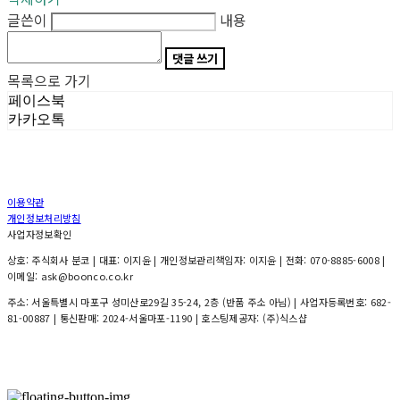
글쓴이
내용
댓글 쓰기
목록으로 가기
페이스북
카카오톡
이용약관
개인정보처리방침
사업자정보확인
상호: 주식회사 분코 | 대표: 이지윤 | 개인정보관리책임자: 이지윤 | 전화: 070-8885-6008 |
이메일: ask@boonco.co.kr
주소: 서울특별시 마포구 성미산로29길 35-24, 2층 (반품 주소 아님) | 사업자등록번호:
682-
81-00887
| 통신판매:
2024-서울마포-1190
| 호스팅제공자: (주)식스샵