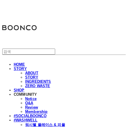
분코
HOME
STORY
ABOUT
STORY
INGREDIENTS
ZERO WASTE
SHOP
COMMUNITY
Notice
Q&A
Review
Membership
#SOCIALBOONCO
#WASHWELL
워시웰 플레이스 & 피플