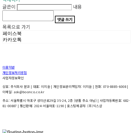
글쓴이
내용
댓글 쓰기
목록으로 가기
페이스북
카카오톡
이용약관
개인정보처리방침
사업자정보확인
상호: 주식회사 분코 | 대표: 이지윤 | 개인정보관리책임자: 이지윤 | 전화: 070-8885-6008 |
이메일: ask@boonco.co.kr
주소: 서울특별시 마포구 성미산로29길 35-24, 2층 (반품 주소 아님) | 사업자등록번호:
682-
81-00887
| 통신판매:
2024-서울마포-1190
| 호스팅제공자: (주)식스샵