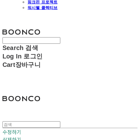
핑크핀 프로젝트
워시웰 콜렉티브
분코
Search
검색
Log In
로그인
Cart
장바구니
분코
수정하기
삭제하기