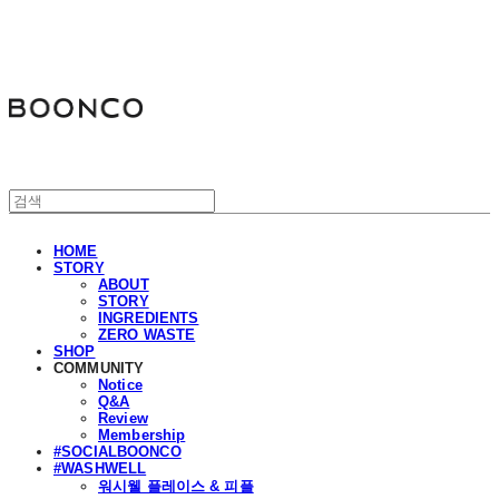
분코
HOME
STORY
ABOUT
STORY
INGREDIENTS
ZERO WASTE
SHOP
COMMUNITY
Notice
Q&A
Review
Membership
#SOCIALBOONCO
#WASHWELL
워시웰 플레이스 & 피플