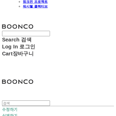
핑크핀 프로젝트
워시웰 콜렉티브
분코
Search
검색
Log In
로그인
Cart
장바구니
분코
수정하기
삭제하기