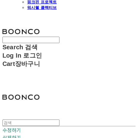
핑크핀 프로젝트
워시웰 콜렉티브
분코
Search
검색
Log In
로그인
Cart
장바구니
분코
수정하기
삭제하기