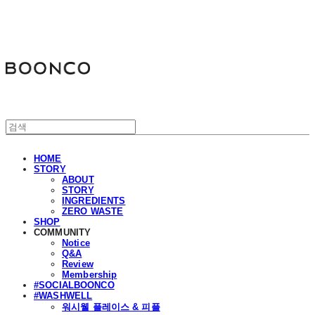
분코
HOME
STORY
ABOUT
STORY
INGREDIENTS
ZERO WASTE
SHOP
COMMUNITY
Notice
Q&A
Review
Membership
#SOCIALBOONCO
#WASHWELL
워시웰 플레이스 & 피플