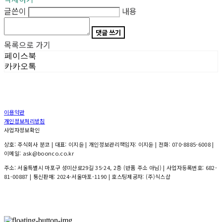
글쓴이
내용
댓글 쓰기
목록으로 가기
페이스북
카카오톡
이용약관
개인정보처리방침
사업자정보확인
상호: 주식회사 분코 | 대표: 이지윤 | 개인정보관리책임자: 이지윤 | 전화: 070-8885-6008 |
이메일: ask@boonco.co.kr
주소: 서울특별시 마포구 성미산로29길 35-24, 2층 (반품 주소 아님) | 사업자등록번호:
682-
81-00887
| 통신판매:
2024-서울마포-1190
| 호스팅제공자: (주)식스샵