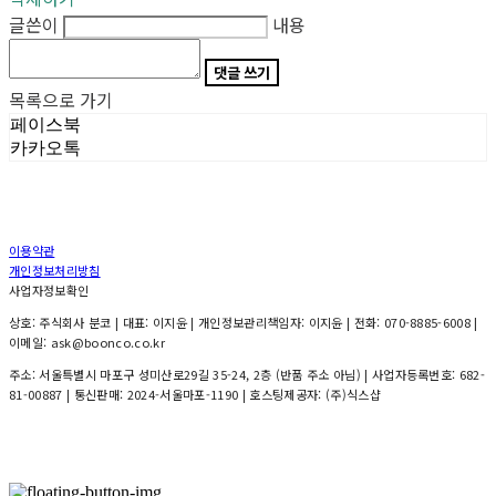
글쓴이
내용
댓글 쓰기
목록으로 가기
페이스북
카카오톡
이용약관
개인정보처리방침
사업자정보확인
상호: 주식회사 분코 | 대표: 이지윤 | 개인정보관리책임자: 이지윤 | 전화: 070-8885-6008 |
이메일: ask@boonco.co.kr
주소: 서울특별시 마포구 성미산로29길 35-24, 2층 (반품 주소 아님) | 사업자등록번호:
682-
81-00887
| 통신판매:
2024-서울마포-1190
| 호스팅제공자: (주)식스샵