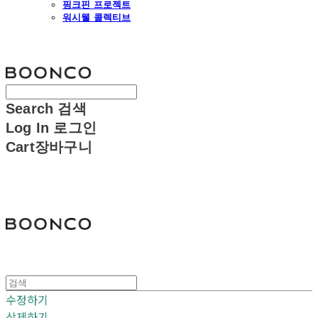
핑크핀 프로젝트
워시웰 콜렉티브
분코
Search
검색
Log In
로그인
Cart
장바구니
분코
수정하기
삭제하기