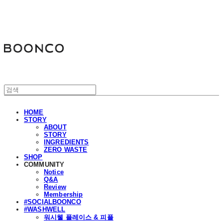
분코
HOME
STORY
ABOUT
STORY
INGREDIENTS
ZERO WASTE
SHOP
COMMUNITY
Notice
Q&A
Review
Membership
#SOCIALBOONCO
#WASHWELL
워시웰 플레이스 & 피플