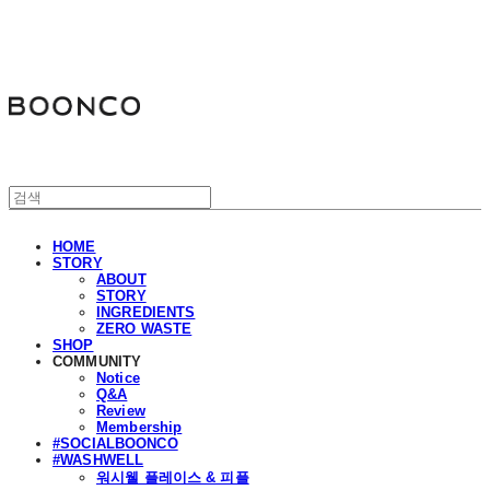
분코
HOME
STORY
ABOUT
STORY
INGREDIENTS
ZERO WASTE
SHOP
COMMUNITY
Notice
Q&A
Review
Membership
#SOCIALBOONCO
#WASHWELL
워시웰 플레이스 & 피플