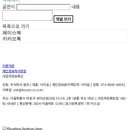
글쓴이
내용
댓글 쓰기
목록으로 가기
페이스북
카카오톡
이용약관
개인정보처리방침
사업자정보확인
상호: 주식회사 분코 | 대표: 이지윤 | 개인정보관리책임자: 이지윤 | 전화: 070-8885-6008 |
이메일: ask@boonco.co.kr
주소: 서울특별시 마포구 성미산로29길 35-24, 2층 (반품 주소 아님) | 사업자등록번호:
682-
81-00887
| 통신판매:
2024-서울마포-1190
| 호스팅제공자: (주)식스샵