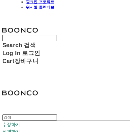
핑크핀 프로젝트
워시웰 콜렉티브
분코
Search
검색
Log In
로그인
Cart
장바구니
분코
수정하기
삭제하기