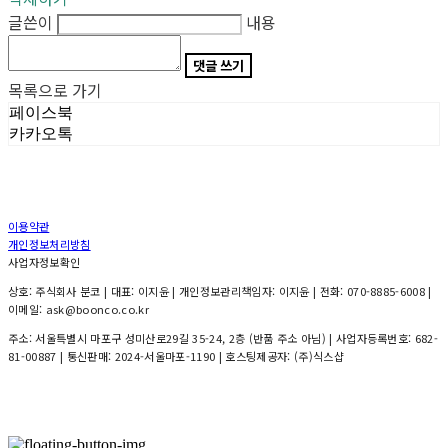
글쓴이
내용
댓글 쓰기
목록으로 가기
페이스북
카카오톡
이용약관
개인정보처리방침
사업자정보확인
상호: 주식회사 분코 | 대표: 이지윤 | 개인정보관리책임자: 이지윤 | 전화: 070-8885-6008 |
이메일: ask@boonco.co.kr
주소: 서울특별시 마포구 성미산로29길 35-24, 2층 (반품 주소 아님) | 사업자등록번호:
682-
81-00887
| 통신판매:
2024-서울마포-1190
| 호스팅제공자: (주)식스샵