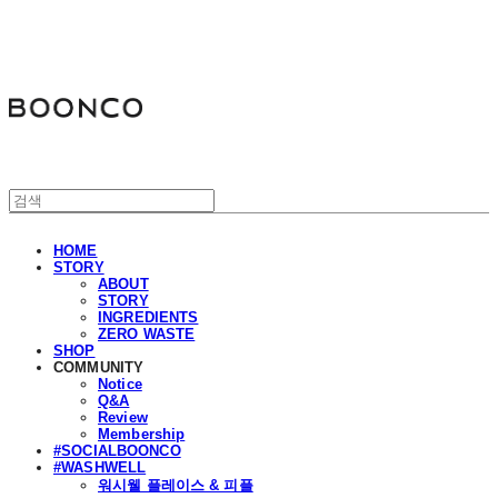
분코
HOME
STORY
ABOUT
STORY
INGREDIENTS
ZERO WASTE
SHOP
COMMUNITY
Notice
Q&A
Review
Membership
#SOCIALBOONCO
#WASHWELL
워시웰 플레이스 & 피플