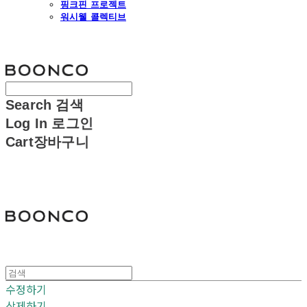
핑크핀 프로젝트
워시웰 콜렉티브
분코
Search
검색
Log In
로그인
Cart
장바구니
분코
수정하기
삭제하기