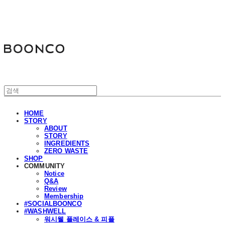
분코
HOME
STORY
ABOUT
STORY
INGREDIENTS
ZERO WASTE
SHOP
COMMUNITY
Notice
Q&A
Review
Membership
#SOCIALBOONCO
#WASHWELL
워시웰 플레이스 & 피플