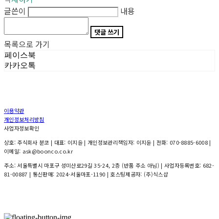
글쓴이
내용
댓글 쓰기
목록으로 가기
페이스북
카카오톡
이용약관
개인정보처리방침
사업자정보확인
상호: 주식회사 분코 | 대표: 이지윤 | 개인정보관리책임자: 이지윤 | 전화: 070-8885-6008 |
이메일: ask@boonco.co.kr
주소: 서울특별시 마포구 성미산로29길 35-24, 2층 (반품 주소 아님) | 사업자등록번호:
682-
81-00887
| 통신판매:
2024-서울마포-1190
| 호스팅제공자: (주)식스샵