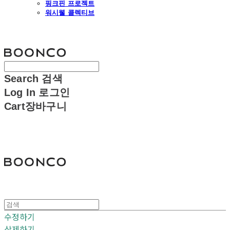
핑크핀 프로젝트
워시웰 콜렉티브
분코
Search
검색
Log In
로그인
Cart
장바구니
분코
수정하기
삭제하기