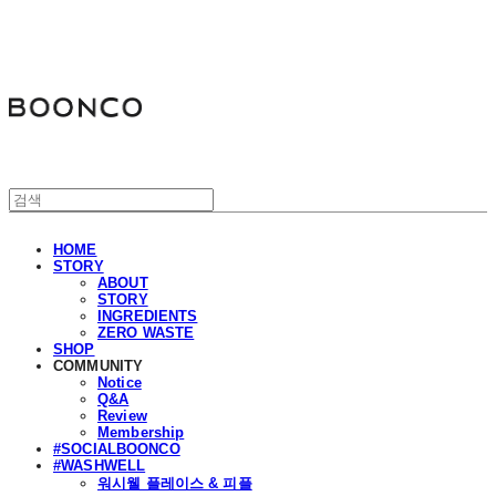
분코
HOME
STORY
ABOUT
STORY
INGREDIENTS
ZERO WASTE
SHOP
COMMUNITY
Notice
Q&A
Review
Membership
#SOCIALBOONCO
#WASHWELL
워시웰 플레이스 & 피플