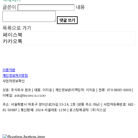
글쓴이
내용
댓글 쓰기
목록으로 가기
페이스북
카카오톡
이용약관
개인정보처리방침
사업자정보확인
상호: 주식회사 분코 | 대표: 이지윤 | 개인정보관리책임자: 이지윤 | 전화: 070-8885-6008 |
이메일: ask@boonco.co.kr
주소: 서울특별시 마포구 성미산로29길 35-24, 2층 (반품 주소 아님) | 사업자등록번호:
682-
81-00887
| 통신판매:
2024-서울마포-1190
| 호스팅제공자: (주)식스샵