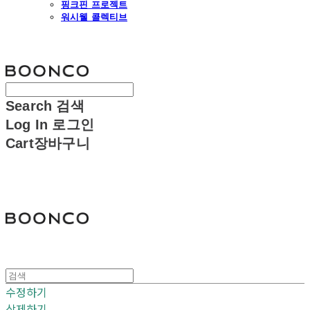
핑크핀 프로젝트
워시웰 콜렉티브
분코
Search
검색
Log In
로그인
Cart
장바구니
분코
수정하기
삭제하기