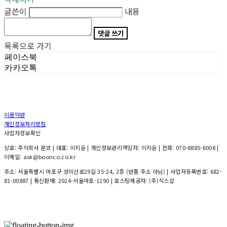
글쓴이
내용
댓글 쓰기
목록으로 가기
페이스북
카카오톡
이용약관
개인정보처리방침
사업자정보확인
상호: 주식회사 분코 | 대표: 이지윤 | 개인정보관리책임자: 이지윤 | 전화: 070-8885-6008 |
이메일: ask@boonco.co.kr
주소: 서울특별시 마포구 성미산로29길 35-24, 2층 (반품 주소 아님) | 사업자등록번호:
682-
81-00887
| 통신판매:
2024-서울마포-1190
| 호스팅제공자: (주)식스샵