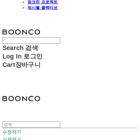
핑크핀 프로젝트
워시웰 콜렉티브
분코
Search
검색
Log In
로그인
Cart
장바구니
분코
수정하기
삭제하기