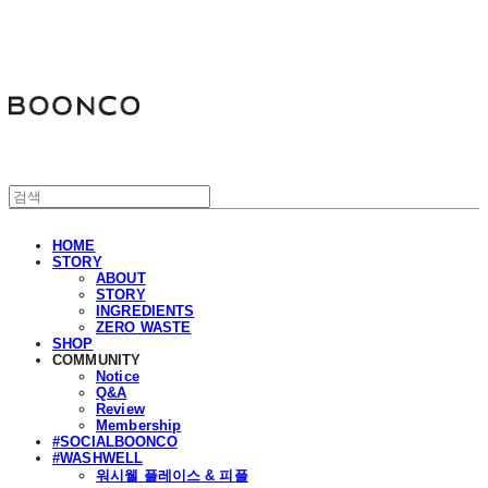
분코
HOME
STORY
ABOUT
STORY
INGREDIENTS
ZERO WASTE
SHOP
COMMUNITY
Notice
Q&A
Review
Membership
#SOCIALBOONCO
#WASHWELL
워시웰 플레이스 & 피플