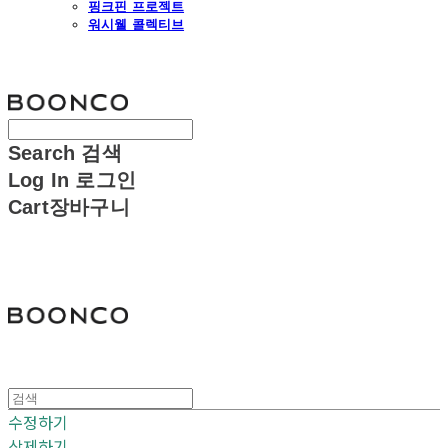
핑크핀 프로젝트
워시웰 콜렉티브
분코
Search
검색
Log In
로그인
Cart
장바구니
분코
수정하기
삭제하기