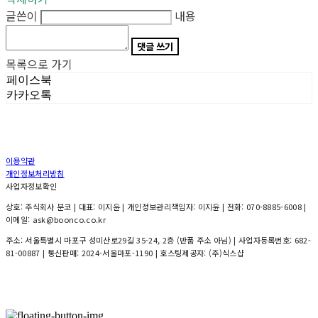
글쓴이
내용
댓글 쓰기
목록으로 가기
페이스북
카카오톡
이용약관
개인정보처리방침
사업자정보확인
상호: 주식회사 분코 | 대표: 이지윤 | 개인정보관리책임자: 이지윤 | 전화: 070-8885-6008 |
이메일: ask@boonco.co.kr
주소: 서울특별시 마포구 성미산로29길 35-24, 2층 (반품 주소 아님) | 사업자등록번호:
682-
81-00887
| 통신판매:
2024-서울마포-1190
| 호스팅제공자: (주)식스샵