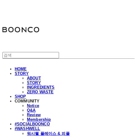
분코
HOME
STORY
ABOUT
STORY
INGREDIENTS
ZERO WASTE
SHOP
COMMUNITY
Notice
Q&A
Review
Membership
#SOCIALBOONCO
#WASHWELL
워시웰 플레이스 & 피플