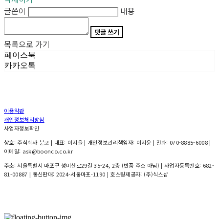
글쓴이
내용
댓글 쓰기
목록으로 가기
페이스북
카카오톡
이용약관
개인정보처리방침
사업자정보확인
상호: 주식회사 분코 | 대표: 이지윤 | 개인정보관리책임자: 이지윤 | 전화: 070-8885-6008 |
이메일: ask@boonco.co.kr
주소: 서울특별시 마포구 성미산로29길 35-24, 2층 (반품 주소 아님) | 사업자등록번호:
682-
81-00887
| 통신판매:
2024-서울마포-1190
| 호스팅제공자: (주)식스샵