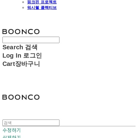
핑크핀 프로젝트
워시웰 콜렉티브
분코
Search
검색
Log In
로그인
Cart
장바구니
분코
수정하기
삭제하기