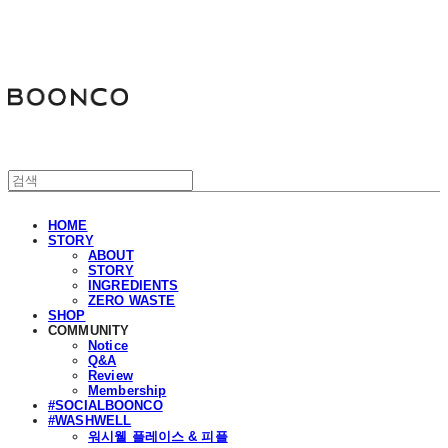
분코
HOME
STORY
ABOUT
STORY
INGREDIENTS
ZERO WASTE
SHOP
COMMUNITY
Notice
Q&A
Review
Membership
#SOCIALBOONCO
#WASHWELL
워시웰 플레이스 & 피플