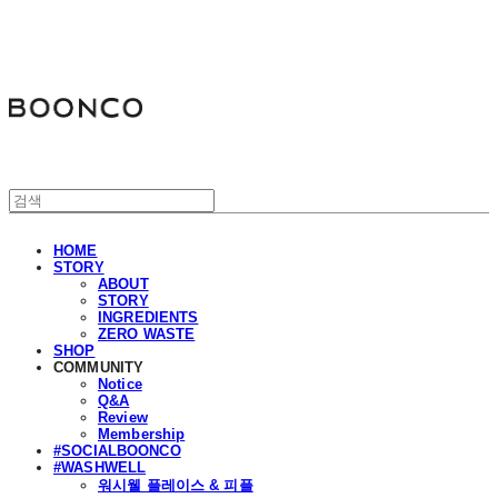
분코
HOME
STORY
ABOUT
STORY
INGREDIENTS
ZERO WASTE
SHOP
COMMUNITY
Notice
Q&A
Review
Membership
#SOCIALBOONCO
#WASHWELL
워시웰 플레이스 & 피플