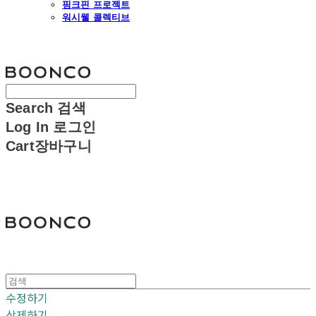
핑크핀 프로젝트
워시웰 콜렉티브
분코
Search
검색
Log In
로그인
Cart
장바구니
분코
수정하기
삭제하기