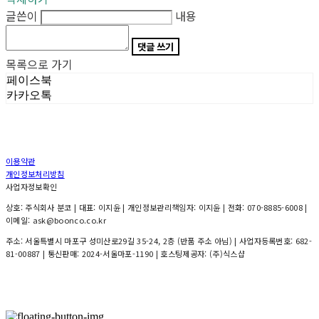
글쓴이
내용
댓글 쓰기
목록으로 가기
페이스북
카카오톡
이용약관
개인정보처리방침
사업자정보확인
상호: 주식회사 분코 | 대표: 이지윤 | 개인정보관리책임자: 이지윤 | 전화: 070-8885-6008 |
이메일: ask@boonco.co.kr
주소: 서울특별시 마포구 성미산로29길 35-24, 2층 (반품 주소 아님) | 사업자등록번호:
682-
81-00887
| 통신판매:
2024-서울마포-1190
| 호스팅제공자: (주)식스샵