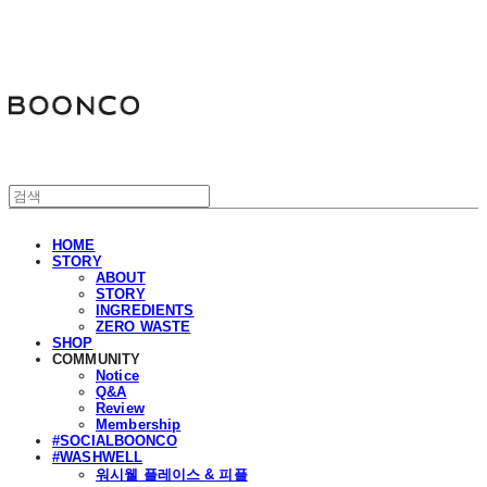
분코
HOME
STORY
ABOUT
STORY
INGREDIENTS
ZERO WASTE
SHOP
COMMUNITY
Notice
Q&A
Review
Membership
#SOCIALBOONCO
#WASHWELL
워시웰 플레이스 & 피플