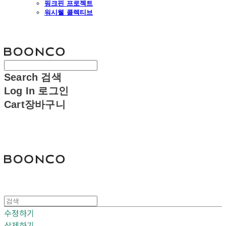
핑크핀 프로젝트
워시웰 콜렉티브
분코
Search
검색
Log In
로그인
Cart
장바구니
분코
수정하기
삭제하기