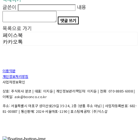
글쓴이
내용
댓글 쓰기
목록으로 가기
페이스북
카카오톡
이용약관
개인정보처리방침
사업자정보확인
상호: 주식회사 분코 | 대표: 이지윤 | 개인정보관리책임자: 이지윤 | 전화: 070-8885-6008 |
이메일: ask@boonco.co.kr
주소: 서울특별시 마포구 성미산로29길 35-24, 2층 (반품 주소 아님) | 사업자등록번호:
682-
81-00887
| 통신판매:
2024-서울마포-1190
| 호스팅제공자: (주)식스샵