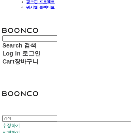
핑크핀 프로젝트
워시웰 콜렉티브
분코
Search
검색
Log In
로그인
Cart
장바구니
분코
수정하기
삭제하기