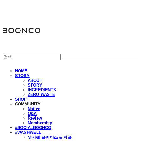
분코
HOME
STORY
ABOUT
STORY
INGREDIENTS
ZERO WASTE
SHOP
COMMUNITY
Notice
Q&A
Review
Membership
#SOCIALBOONCO
#WASHWELL
워시웰 플레이스 & 피플