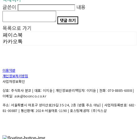
글쓴이
내용
댓글 쓰기
목록으로 가기
페이스북
카카오톡
이용약관
개인정보처리방침
사업자정보확인
상호: 주식회사 분코 | 대표: 이지윤 | 개인정보관리책임자: 이지윤 | 전화: 070-8885-6008 |
이메일: ask@boonco.co.kr
주소: 서울특별시 마포구 성미산로29길 35-24, 2층 (반품 주소 아님) | 사업자등록번호:
682-
81-00887
| 통신판매:
2024-서울마포-1190
| 호스팅제공자: (주)식스샵