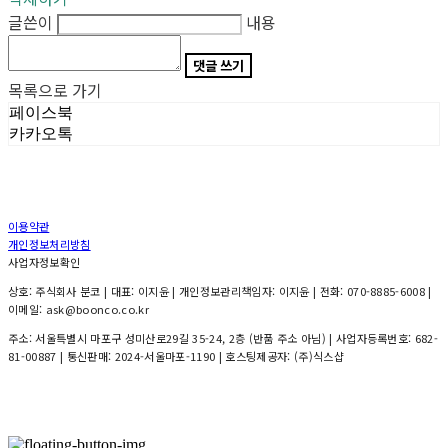
글쓴이
내용
댓글 쓰기
목록으로 가기
페이스북
카카오톡
이용약관
개인정보처리방침
사업자정보확인
상호: 주식회사 분코 | 대표: 이지윤 | 개인정보관리책임자: 이지윤 | 전화: 070-8885-6008 |
이메일: ask@boonco.co.kr
주소: 서울특별시 마포구 성미산로29길 35-24, 2층 (반품 주소 아님) | 사업자등록번호:
682-
81-00887
| 통신판매:
2024-서울마포-1190
| 호스팅제공자: (주)식스샵