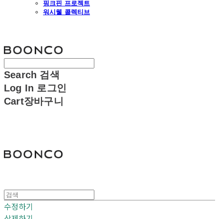
핑크핀 프로젝트
워시웰 콜렉티브
분코
Search
검색
Log In
로그인
Cart
장바구니
분코
수정하기
삭제하기