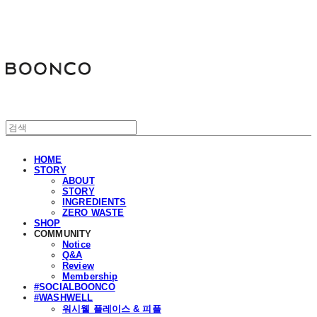
분코
HOME
STORY
ABOUT
STORY
INGREDIENTS
ZERO WASTE
SHOP
COMMUNITY
Notice
Q&A
Review
Membership
#SOCIALBOONCO
#WASHWELL
워시웰 플레이스 & 피플