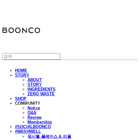
분코
HOME
STORY
ABOUT
STORY
INGREDIENTS
ZERO WASTE
SHOP
COMMUNITY
Notice
Q&A
Review
Membership
#SOCIALBOONCO
#WASHWELL
워시웰 플레이스 & 피플