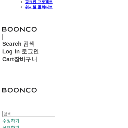
핑크핀 프로젝트
워시웰 콜렉티브
분코
Search
검색
Log In
로그인
Cart
장바구니
분코
수정하기
삭제하기