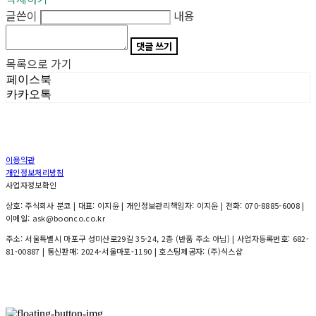
글쓴이
내용
댓글 쓰기
목록으로 가기
페이스북
카카오톡
이용약관
개인정보처리방침
사업자정보확인
상호: 주식회사 분코 | 대표: 이지윤 | 개인정보관리책임자: 이지윤 | 전화: 070-8885-6008 |
이메일: ask@boonco.co.kr
주소: 서울특별시 마포구 성미산로29길 35-24, 2층 (반품 주소 아님) | 사업자등록번호:
682-
81-00887
| 통신판매:
2024-서울마포-1190
| 호스팅제공자: (주)식스샵