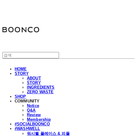
분코
HOME
STORY
ABOUT
STORY
INGREDIENTS
ZERO WASTE
SHOP
COMMUNITY
Notice
Q&A
Review
Membership
#SOCIALBOONCO
#WASHWELL
워시웰 플레이스 & 피플