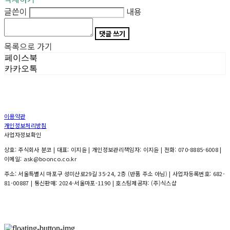
글쓴이
내용
댓글 쓰기
목록으로 가기
페이스북
카카오톡
이용약관
개인정보처리방침
사업자정보확인
상호: 주식회사 분코 | 대표: 이지윤 | 개인정보관리책임자: 이지윤 | 전화: 070-8885-6008 |
이메일: ask@boonco.co.kr
주소: 서울특별시 마포구 성미산로29길 35-24, 2층 (반품 주소 아님) | 사업자등록번호:
682-
81-00887
| 통신판매:
2024-서울마포-1190
| 호스팅제공자: (주)식스샵