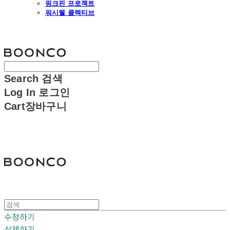
핑크핀 프로젝트
워시웰 콜렉티브
분코
Search
검색
Log In
로그인
Cart
장바구니
분코
수정하기
삭제하기