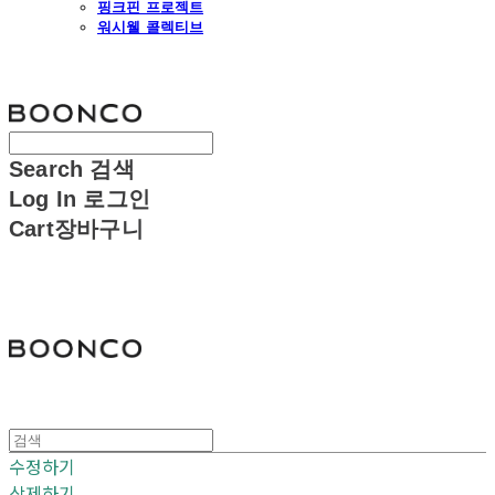
핑크핀 프로젝트
워시웰 콜렉티브
분코
Search
검색
Log In
로그인
Cart
장바구니
분코
수정하기
삭제하기