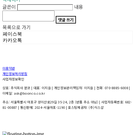
글쓴이
내용
댓글 쓰기
목록으로 가기
페이스북
카카오톡
이용약관
개인정보처리방침
사업자정보확인
상호: 주식회사 분코 | 대표: 이지윤 | 개인정보관리책임자: 이지윤 | 전화: 070-8885-6008 |
이메일: ask@boonco.co.kr
주소: 서울특별시 마포구 성미산로29길 35-24, 2층 (반품 주소 아님) | 사업자등록번호:
682-
81-00887
| 통신판매:
2024-서울마포-1190
| 호스팅제공자: (주)식스샵