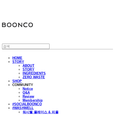
분코
HOME
STORY
ABOUT
STORY
INGREDIENTS
ZERO WASTE
SHOP
COMMUNITY
Notice
Q&A
Review
Membership
#SOCIALBOONCO
#WASHWELL
워시웰 플레이스 & 피플