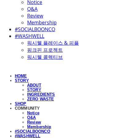
Notice
Q&A
Review
Membership
#SOCIALBOONCO
#WASHWELL
워시웰 플레이스 & 피플
핑크핀 프로젝트
워시웰 콜렉티브
HOME
STORY
ABOUT
STORY
INGREDIENTS
ZERO WASTE
SHOP
COMMUNITY
Notice
Q&A
Review
Membership
#SOCIALBOONCO
#WASHWELL