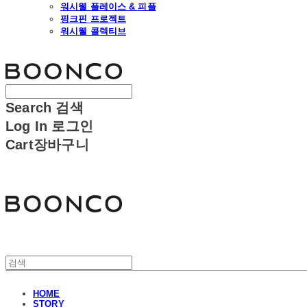
워시웰 플레이스 & 피플
핑크핀 프로젝트
워시웰 콜렉티브
분코
Search
검색
Log In
로그인
Cart
장바구니
분코
HOME
STORY