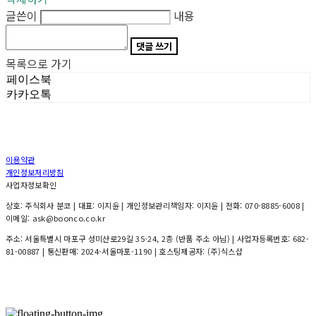
글쓴이
내용
댓글 쓰기
목록으로 가기
페이스북
카카오톡
이용약관
개인정보처리방침
사업자정보확인
상호: 주식회사 분코 | 대표: 이지윤 | 개인정보관리책임자: 이지윤 | 전화: 070-8885-6008 |
이메일: ask@boonco.co.kr
주소: 서울특별시 마포구 성미산로29길 35-24, 2층 (반품 주소 아님) | 사업자등록번호:
682-
81-00887
| 통신판매:
2024-서울마포-1190
| 호스팅제공자: (주)식스샵