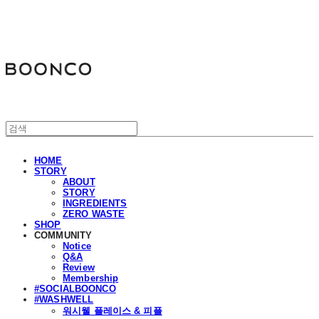
분코
HOME
STORY
ABOUT
STORY
INGREDIENTS
ZERO WASTE
SHOP
COMMUNITY
Notice
Q&A
Review
Membership
#SOCIALBOONCO
#WASHWELL
워시웰 플레이스 & 피플