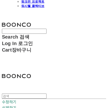
핑크핀 프로젝트
워시웰 콜렉티브
분코
Search
검색
Log In
로그인
Cart
장바구니
분코
수정하기
삭제하기