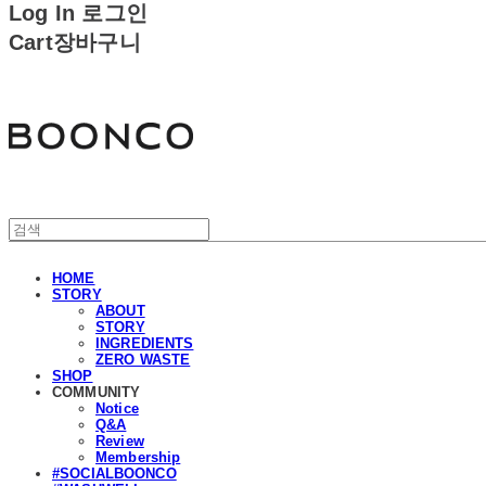
Log In
로그인
Cart
장바구니
분코
HOME
STORY
ABOUT
STORY
INGREDIENTS
ZERO WASTE
SHOP
COMMUNITY
Notice
Q&A
Review
Membership
#SOCIALBOONCO