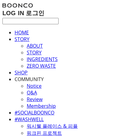
LOG IN
로그인
HOME
STORY
ABOUT
STORY
INGREDIENTS
ZERO WASTE
SHOP
COMMUNITY
Notice
Q&A
Review
Membership
#SOCIALBOONCO
#WASHWELL
워시웰 플레이스 & 피플
핑크핀 프로젝트