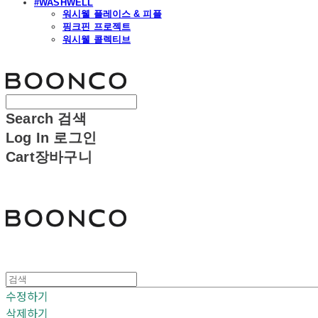
#WASHWELL
워시웰 플레이스 & 피플
핑크핀 프로젝트
워시웰 콜렉티브
분코
Search
검색
Log In
로그인
Cart
장바구니
분코
수정하기
삭제하기