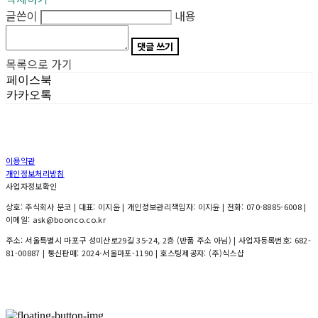
글쓴이
내용
댓글 쓰기
목록으로 가기
페이스북
카카오톡
이용약관
개인정보처리방침
사업자정보확인
상호: 주식회사 분코 | 대표: 이지윤 | 개인정보관리책임자: 이지윤 | 전화: 070-8885-6008 |
이메일: ask@boonco.co.kr
주소: 서울특별시 마포구 성미산로29길 35-24, 2층 (반품 주소 아님) | 사업자등록번호:
682-
81-00887
| 통신판매:
2024-서울마포-1190
| 호스팅제공자: (주)식스샵