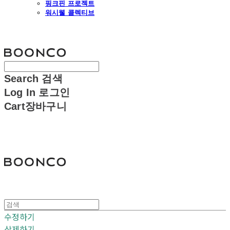
핑크핀 프로젝트
워시웰 콜렉티브
분코
Search
검색
Log In
로그인
Cart
장바구니
분코
수정하기
삭제하기