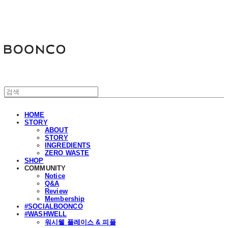
분코
HOME
STORY
ABOUT
STORY
INGREDIENTS
ZERO WASTE
SHOP
COMMUNITY
Notice
Q&A
Review
Membership
#SOCIALBOONCO
#WASHWELL
워시웰 플레이스 & 피플