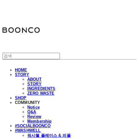
분코
HOME
STORY
ABOUT
STORY
INGREDIENTS
ZERO WASTE
SHOP
COMMUNITY
Notice
Q&A
Review
Membership
#SOCIALBOONCO
#WASHWELL
워시웰 플레이스 & 피플