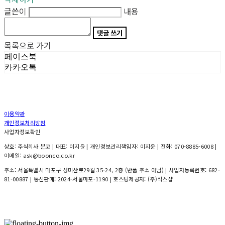
글쓴이
내용
댓글 쓰기
목록으로 가기
페이스북
카카오톡
이용약관
개인정보처리방침
사업자정보확인
상호: 주식회사 분코 | 대표: 이지윤 | 개인정보관리책임자: 이지윤 | 전화: 070-8885-6008 |
이메일: ask@boonco.co.kr
주소: 서울특별시 마포구 성미산로29길 35-24, 2층 (반품 주소 아님) | 사업자등록번호:
682-
81-00887
| 통신판매:
2024-서울마포-1190
| 호스팅제공자: (주)식스샵