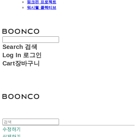
핑크핀 프로젝트
워시웰 콜렉티브
분코
Search
검색
Log In
로그인
Cart
장바구니
분코
수정하기
삭제하기