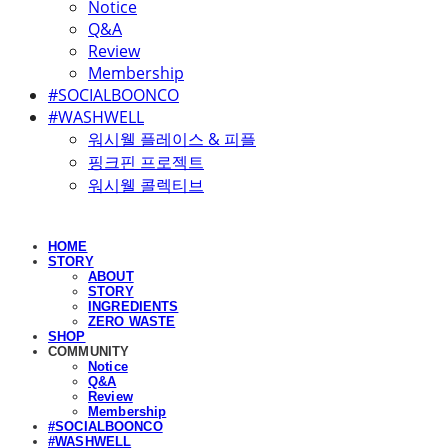
Notice
Q&A
Review
Membership
#SOCIALBOONCO
#WASHWELL
워시웰 플레이스 & 피플
핑크핀 프로젝트
워시웰 콜렉티브
HOME
STORY
ABOUT
STORY
INGREDIENTS
ZERO WASTE
SHOP
COMMUNITY
Notice
Q&A
Review
Membership
#SOCIALBOONCO
#WASHWELL