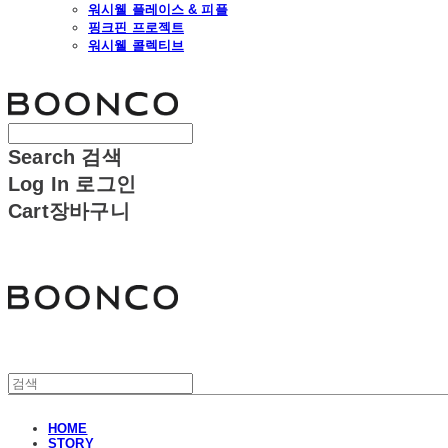
워시웰 플레이스 & 피플
핑크핀 프로젝트
워시웰 콜렉티브
분코
Search
검색
Log In
로그인
Cart
장바구니
분코
HOME
STORY