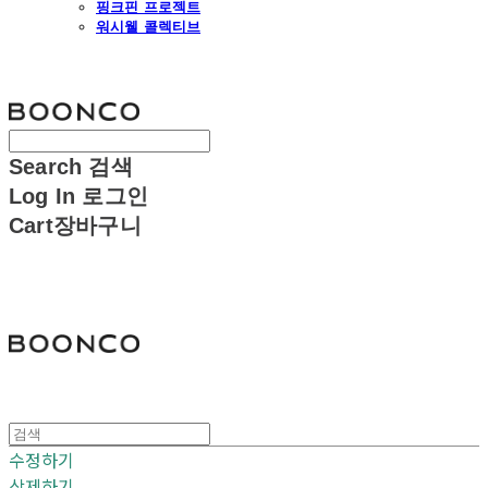
핑크핀 프로젝트
워시웰 콜렉티브
분코
Search
검색
Log In
로그인
Cart
장바구니
분코
수정하기
삭제하기