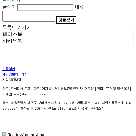
글쓴이
내용
댓글 쓰기
목록으로 가기
페이스북
카카오톡
이용약관
개인정보처리방침
사업자정보확인
상호: 주식회사 분코 | 대표: 이지윤 | 개인정보관리책임자: 이지윤 | 전화: 070-8885-6008 |
이메일: ask@boonco.co.kr
주소: 서울특별시 마포구 성미산로29길 35-24, 2층 (반품 주소 아님) | 사업자등록번호:
682-
81-00887
| 통신판매:
2024-서울마포-1190
| 호스팅제공자: (주)식스샵