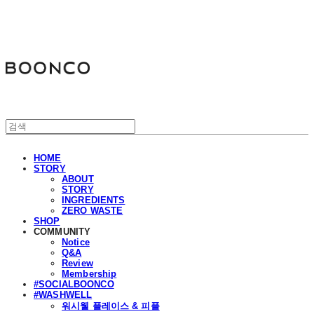
분코
HOME
STORY
ABOUT
STORY
INGREDIENTS
ZERO WASTE
SHOP
COMMUNITY
Notice
Q&A
Review
Membership
#SOCIALBOONCO
#WASHWELL
워시웰 플레이스 & 피플