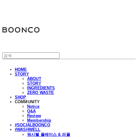
분코
HOME
STORY
ABOUT
STORY
INGREDIENTS
ZERO WASTE
SHOP
COMMUNITY
Notice
Q&A
Review
Membership
#SOCIALBOONCO
#WASHWELL
워시웰 플레이스 & 피플