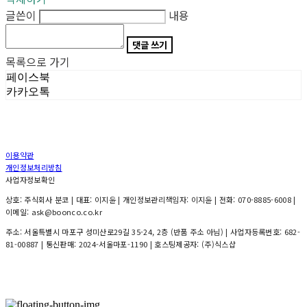
글쓴이
내용
댓글 쓰기
목록으로 가기
페이스북
카카오톡
이용약관
개인정보처리방침
사업자정보확인
상호: 주식회사 분코 | 대표: 이지윤 | 개인정보관리책임자: 이지윤 | 전화: 070-8885-6008 |
이메일: ask@boonco.co.kr
주소: 서울특별시 마포구 성미산로29길 35-24, 2층 (반품 주소 아님) | 사업자등록번호:
682-
81-00887
| 통신판매:
2024-서울마포-1190
| 호스팅제공자: (주)식스샵