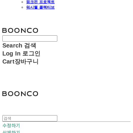
핑크핀 프로젝트
워시웰 콜렉티브
분코
Search
검색
Log In
로그인
Cart
장바구니
분코
수정하기
삭제하기