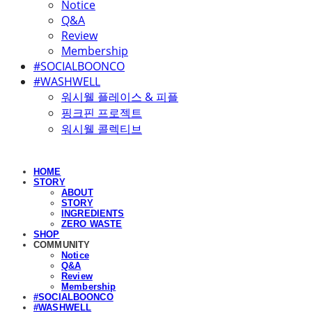
Notice
Q&A
Review
Membership
#SOCIALBOONCO
#WASHWELL
워시웰 플레이스 & 피플
핑크핀 프로젝트
워시웰 콜렉티브
HOME
STORY
ABOUT
STORY
INGREDIENTS
ZERO WASTE
SHOP
COMMUNITY
Notice
Q&A
Review
Membership
#SOCIALBOONCO
#WASHWELL