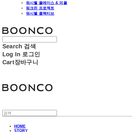
워시웰 플레이스 & 피플
핑크핀 프로젝트
워시웰 콜렉티브
분코
Search
검색
Log In
로그인
Cart
장바구니
분코
HOME
STORY