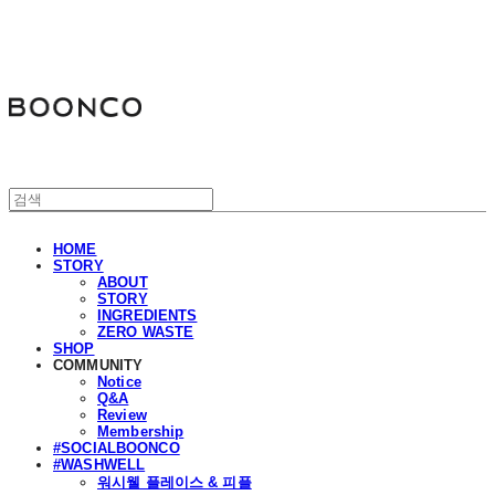
분코
HOME
STORY
ABOUT
STORY
INGREDIENTS
ZERO WASTE
SHOP
COMMUNITY
Notice
Q&A
Review
Membership
#SOCIALBOONCO
#WASHWELL
워시웰 플레이스 & 피플