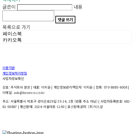
글쓴이
내용
댓글 쓰기
목록으로 가기
페이스북
카카오톡
이용약관
개인정보처리방침
사업자정보확인
상호: 주식회사 분코 | 대표: 이지윤 | 개인정보관리책임자: 이지윤 | 전화: 070-8885-6008 |
이메일: ask@boonco.co.kr
주소: 서울특별시 마포구 성미산로29길 35-24, 2층 (반품 주소 아님) | 사업자등록번호:
682-
81-00887
| 통신판매:
2024-서울마포-1190
| 호스팅제공자: (주)식스샵