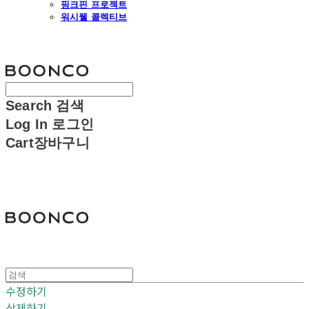
핑크핀 프로젝트
워시웰 콜렉티브
분코
Search
검색
Log In
로그인
Cart
장바구니
분코
수정하기
삭제하기