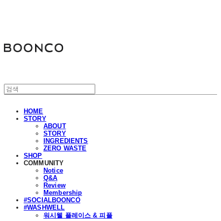
분코
HOME
STORY
ABOUT
STORY
INGREDIENTS
ZERO WASTE
SHOP
COMMUNITY
Notice
Q&A
Review
Membership
#SOCIALBOONCO
#WASHWELL
워시웰 플레이스 & 피플