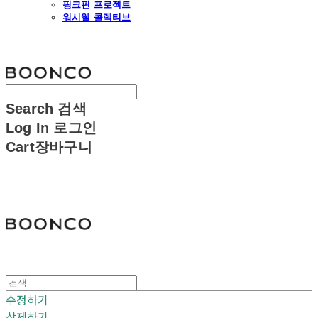
핑크핀 프로젝트
워시웰 콜렉티브
분코
Search
검색
Log In
로그인
Cart
장바구니
분코
수정하기
삭제하기