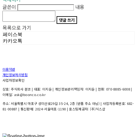
글쓴이
내용
댓글 쓰기
목록으로 가기
페이스북
카카오톡
이용약관
개인정보처리방침
사업자정보확인
상호: 주식회사 분코 | 대표: 이지윤 | 개인정보관리책임자: 이지윤 | 전화: 070-8885-6008 |
이메일: ask@boonco.co.kr
주소: 서울특별시 마포구 성미산로29길 35-24, 2층 (반품 주소 아님) | 사업자등록번호:
682-
81-00887
| 통신판매:
2024-서울마포-1190
| 호스팅제공자: (주)식스샵