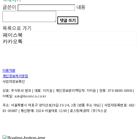
글쓴이
내용
댓글 쓰기
목록으로 가기
페이스북
카카오톡
이용약관
개인정보처리방침
사업자정보확인
상호: 주식회사 분코 | 대표: 이지윤 | 개인정보관리책임자: 이지윤 | 전화: 070-8885-6008 |
이메일: ask@boonco.co.kr
주소: 서울특별시 마포구 성미산로29길 35-24, 2층 (반품 주소 아님) | 사업자등록번호:
682-
81-00887
| 통신판매:
2024-서울마포-1190
| 호스팅제공자: (주)식스샵