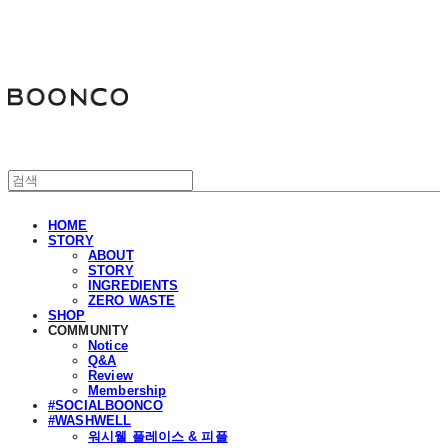
분코
HOME
STORY
ABOUT
STORY
INGREDIENTS
ZERO WASTE
SHOP
COMMUNITY
Notice
Q&A
Review
Membership
#SOCIALBOONCO
#WASHWELL
워시웰 플레이스 & 피플