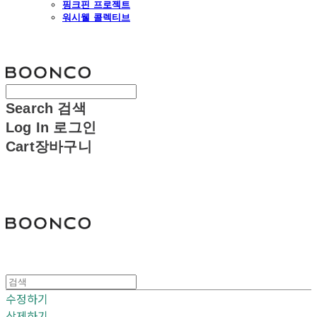
핑크핀 프로젝트
워시웰 콜렉티브
분코
Search
검색
Log In
로그인
Cart
장바구니
분코
수정하기
삭제하기