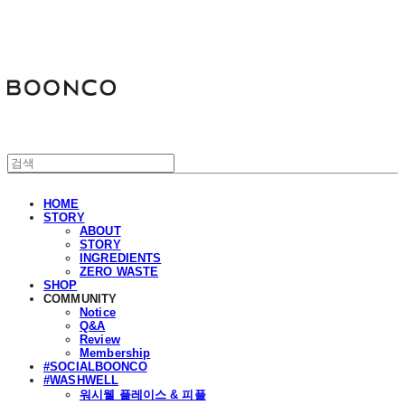
분코
HOME
STORY
ABOUT
STORY
INGREDIENTS
ZERO WASTE
SHOP
COMMUNITY
Notice
Q&A
Review
Membership
#SOCIALBOONCO
#WASHWELL
워시웰 플레이스 & 피플