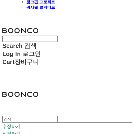
핑크핀 프로젝트
워시웰 콜렉티브
분코
Search
검색
Log In
로그인
Cart
장바구니
분코
수정하기
삭제하기