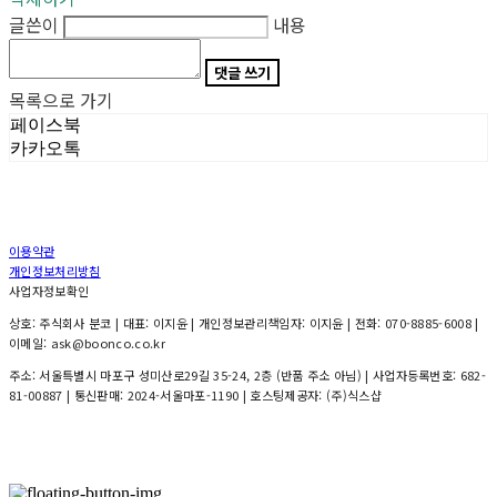
글쓴이
내용
댓글 쓰기
목록으로 가기
페이스북
카카오톡
이용약관
개인정보처리방침
사업자정보확인
상호: 주식회사 분코 | 대표: 이지윤 | 개인정보관리책임자: 이지윤 | 전화: 070-8885-6008 |
이메일: ask@boonco.co.kr
주소: 서울특별시 마포구 성미산로29길 35-24, 2층 (반품 주소 아님) | 사업자등록번호:
682-
81-00887
| 통신판매:
2024-서울마포-1190
| 호스팅제공자: (주)식스샵