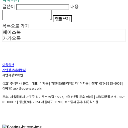
글쓴이
내용
댓글 쓰기
목록으로 가기
페이스북
카카오톡
이용약관
개인정보처리방침
사업자정보확인
상호: 주식회사 분코 | 대표: 이지윤 | 개인정보관리책임자: 이지윤 | 전화: 070-8885-6008 |
이메일: ask@boonco.co.kr
주소: 서울특별시 마포구 성미산로29길 35-24, 2층 (반품 주소 아님) | 사업자등록번호:
682-
81-00887
| 통신판매:
2024-서울마포-1190
| 호스팅제공자: (주)식스샵