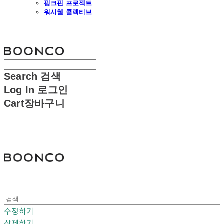
핑크핀 프로젝트
워시웰 콜렉티브
분코
Search
검색
Log In
로그인
Cart
장바구니
분코
수정하기
삭제하기