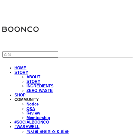
분코
HOME
STORY
ABOUT
STORY
INGREDIENTS
ZERO WASTE
SHOP
COMMUNITY
Notice
Q&A
Review
Membership
#SOCIALBOONCO
#WASHWELL
워시웰 플레이스 & 피플