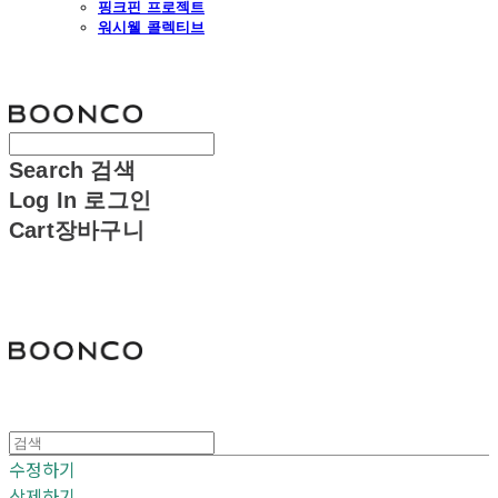
핑크핀 프로젝트
워시웰 콜렉티브
분코
Search
검색
Log In
로그인
Cart
장바구니
분코
수정하기
삭제하기