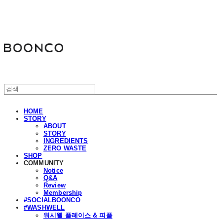
분코
HOME
STORY
ABOUT
STORY
INGREDIENTS
ZERO WASTE
SHOP
COMMUNITY
Notice
Q&A
Review
Membership
#SOCIALBOONCO
#WASHWELL
워시웰 플레이스 & 피플