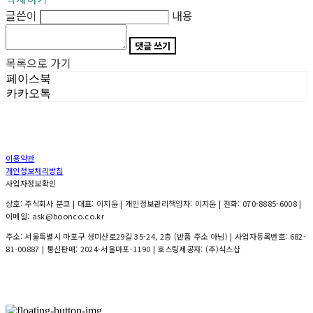
글쓴이
내용
댓글 쓰기
목록으로 가기
페이스북
카카오톡
이용약관
개인정보처리방침
사업자정보확인
상호: 주식회사 분코 | 대표: 이지윤 | 개인정보관리책임자: 이지윤 | 전화: 070-8885-6008 |
이메일: ask@boonco.co.kr
주소: 서울특별시 마포구 성미산로29길 35-24, 2층 (반품 주소 아님) | 사업자등록번호:
682-
81-00887
| 통신판매:
2024-서울마포-1190
| 호스팅제공자: (주)식스샵