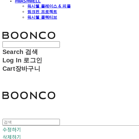
#WASHWELL
워시웰 플레이스 & 피플
핑크핀 프로젝트
워시웰 콜렉티브
분코
Search
검색
Log In
로그인
Cart
장바구니
분코
수정하기
삭제하기