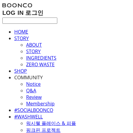
LOG IN
로그인
HOME
STORY
ABOUT
STORY
INGREDIENTS
ZERO WASTE
SHOP
COMMUNITY
Notice
Q&A
Review
Membership
#SOCIALBOONCO
#WASHWELL
워시웰 플레이스 & 피플
핑크핀 프로젝트