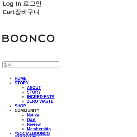
Log In
로그인
Cart
장바구니
분코
HOME
STORY
ABOUT
STORY
INGREDIENTS
ZERO WASTE
SHOP
COMMUNITY
Notice
Q&A
Review
Membership
#SOCIALBOONCO