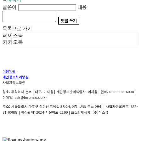
글쓴이
내용
댓글 쓰기
목록으로 가기
페이스북
카카오톡
이용약관
개인정보처리방침
사업자정보확인
상호: 주식회사 분코 | 대표: 이지윤 | 개인정보관리책임자: 이지윤 | 전화: 070-8885-6008 |
이메일: ask@boonco.co.kr
주소: 서울특별시 마포구 성미산로29길 35-24, 2층 (반품 주소 아님) | 사업자등록번호:
682-
81-00887
| 통신판매:
2024-서울마포-1190
| 호스팅제공자: (주)식스샵