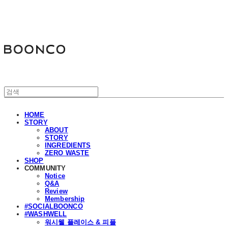
분코
HOME
STORY
ABOUT
STORY
INGREDIENTS
ZERO WASTE
SHOP
COMMUNITY
Notice
Q&A
Review
Membership
#SOCIALBOONCO
#WASHWELL
워시웰 플레이스 & 피플