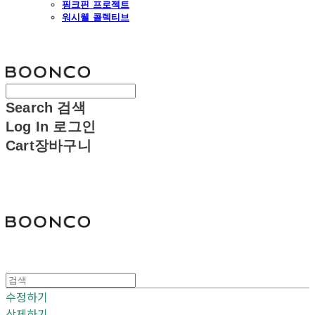
핑크핀 프로젝트
워시웰 콜렉티브
분코
Search
검색
Log In
로그인
Cart
장바구니
분코
수정하기
삭제하기